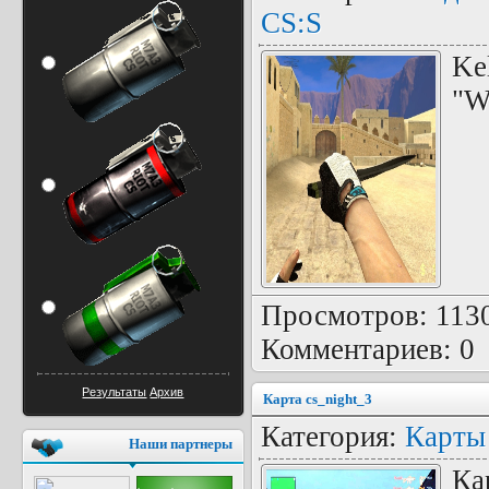
CS:S
Ke
"W
Просмотров: 1130 
Комментариев: 0
Результаты
Архив
Карта cs_night_3
Категория:
Карты
Наши партнеры
Ка