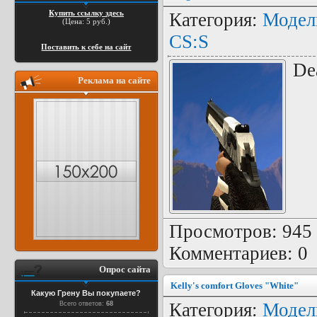
Купить ссылку здесь
Категория:
Модел
(Цена: 5 руб.)
CS:S
Поставить к себе на сайт
De
Реклама на сайте
Просмотров: 945 |
Комментариев: 0
Опрос сайта
Kelly's comfort Gloves "White"
Какую Грену Вы покупаете?
Категория:
Модел
Всего ответов:
68