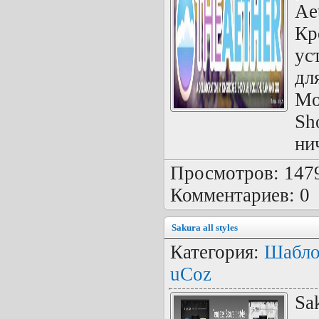
Ae
Кр
ус
дл
Mo
Sh
ни
Просмотров: 1479 
Комментариев: 0
Sakura all styles
Категория:
Шабло
uCoz
Sak