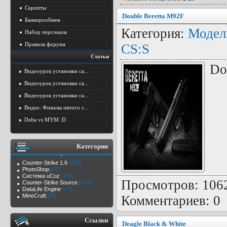
Скрипты
Double Beretta M92F
Баннерообмен
Категория:
Модел
Набор персонала
Правила форума
CS:S
Cтатьи
Do
Видеоурок установки са...
Видеоурок установки са...
Видеоурок установки са...
Видео: Финалы пятого с...
Delta vs MYM :D
Категории
Counter-Strike 1.6
[265]
PhotoShop
[77]
Система uCoz
[146]
Просмотров: 1062 
Counter-Strike Source
[263]
DataLife Engine
[17]
MineCraft
[82]
Комментариев: 0
Ссылки
Deagle Black & White